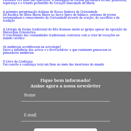
Passados 109 anos das aparições, a mensagem de Fátima permanece actual: penitência,
esperança e o triunfo prometido do Coração Imaculado de Maria
A primeira peregrinação italiana de Nossa Senhora da Cristandade
Da Basílica de Santa Maria Maior ao Sacro Speco de Subiaco, centenas de jovens
testemunham o renascimento da Cristandade através da oração, do sacrifício e da
tradição
A Liturgia da forma tradicional do Rito Romano enche as igrejas apesar da oposição da
Hierarquia Eclesiástica
O crescimento das comunidades tradicionais contrasta com a crise de vocações no
mundo católico
Os medievais acreditavam na astrologia?
Entre a influência dos astros e o livre-arbítrio: o que realmente pensavam os
pensadores medievais
O Livro da Confiança
Um convite à confiança total em Deus no meio das incertezas do mundo
Fique bem informado!
Assine agora a nossa newsletter