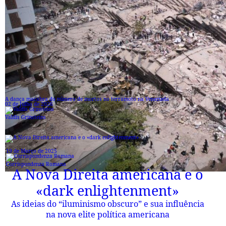
A dança macabra do número de mortos no terramoto na Venezuela
02 de Julho de 2026
Valdis Grinsteins
19 de Março de 2025
Corrispondenza Romana
A Nova Direita americana e o
«dark enlightenment»
As ideias do “iluminismo obscuro” e sua influência
na nova elite política americana