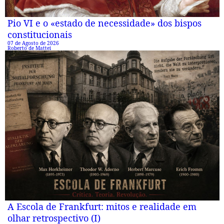
Pio VI e o «estado de necessidade» dos bispos
constitucionais
07 de Agosto de 2026
Roberto de Mattei
A Escola de Frankfurt: mitos e realidade em
olhar retrospectivo (I)