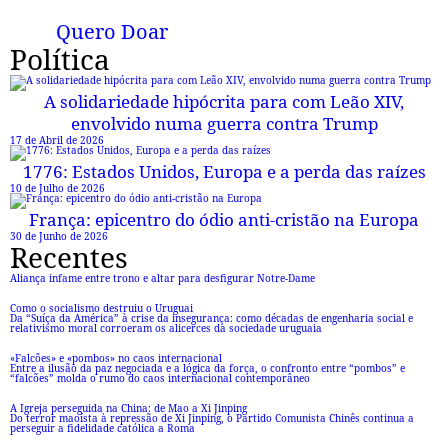
Quero Doar
Política
A solidariedade hipócrita para com Leão XIV,
envolvido numa guerra contra Trump
17 de Abril de 2026
1776: Estados Unidos, Europa e a perda das raízes
10 de Julho de 2026
França: epicentro do ódio anti-cristão na Europa
30 de Junho de 2026
Recentes
Aliança infame entre trono e altar para desfigurar Notre-Dame
Como o socialismo destruiu o Uruguai
Da “Suíça da América” à crise da insegurança: como décadas de engenharia social e
relativismo moral corroeram os alicerces da sociedade uruguaia
«Falcões» e «pombos» no caos internacional
Entre a ilusão da paz negociada e a lógica da força, o confronto entre “pombos” e
“falcões” molda o rumo do caos internacional contemporâneo
A Igreja perseguida na China: de Mao a Xi Jinping
Do terror maoísta à repressão de Xi Jinping, o Partido Comunista Chinês continua a
perseguir a fidelidade católica a Roma