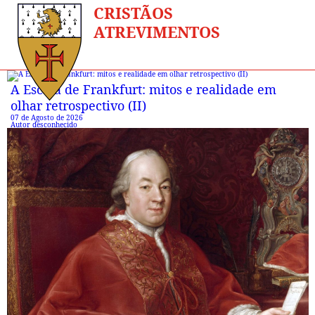
CRISTÃOS
ATREVIMENTOS
A Escola de Frankfurt: mitos e realidade em
olhar retrospectivo (II)
07 de Agosto de 2026
Autor desconhecido