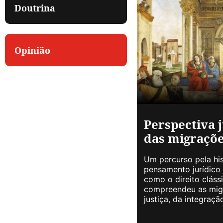
Doutrina
Opinião
Perspectiva j
das migraçõ
Um percurso pela his
pensamento jurídico 
como o direito clássi
compreendeu as migr
justiça, da integra