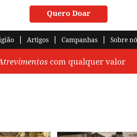
Quero Doar
igião
Artigos
Campanhas
Sobre nó
 Atrevimentos
com qualquer valor