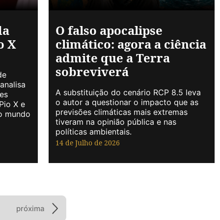
da
O falso apocalipse
o X
climático: agora a ciência
admite que a Terra
sobreviverá
de
analisa
A substituição do cenário RCP 8.5 leva
es
o autor a questionar o impacto que as
Pio X e
previsões climáticas mais extremas
 o mundo
tiveram na opinião pública e nas
políticas ambientais.
14 de Julho de 2026
próxima