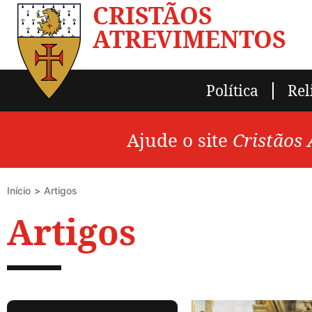
CRISTÃOS
ATREVIMENTOS
Política
Rel
Ajude o site
Cristãos
Início
Artigos
Artigos