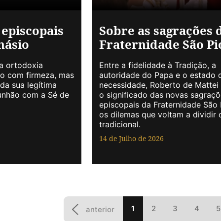
 episcopais
Sobre as sagrações 
násio
Fraternidade São Pi
a ortodoxia
Entre a fidelidade à Tradição, a
o com firmeza, mas
autoridade do Papa e o estado 
da sua legítima
necessidade, Roberto de Mattei 
unhão com a Sé de
o significado das novas sagraçõ
episcopais da Fraternidade São 
os dilemas que voltam a dividir
tradicional.
14 de Julho de 2026
1
2
3
4
5
anterior